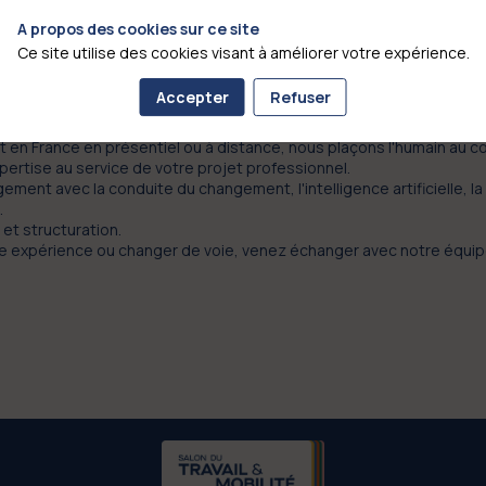
A propos des cookies sur ce site
Ce site utilise des cookies visant à améliorer votre expérience.
et les entreprises dans le développement des compétences et la
e certifié Qualiopi, nous proposons des formations, des bilans de
Accepter
Refuser
s Acquis de l'Expérience) ; autant de leviers concrets pour évolue
en France en présentiel ou à distance, nous plaçons l'humain au 
rtise au service de votre projet professionnel.
nt avec la conduite du changement, l'intelligence artificielle, la
.
et structuration.
e expérience ou changer de voie, venez échanger avec notre équi